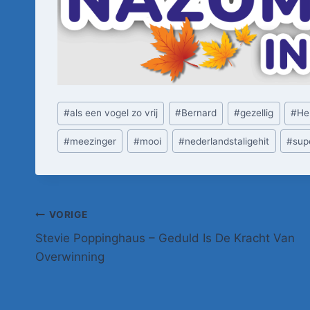
Bericht
#
als een vogel zo vrij
#
Bernard
#
gezellig
#
He
tags:
#
meezinger
#
mooi
#
nederlandstaligehit
#
sup
Bericht
VORIGE
Stevie Poppinghaus – Geduld Is De Kracht Van
navigatie
Overwinning