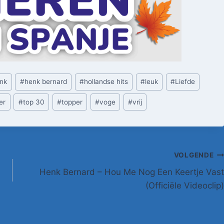
nk
#
henk bernard
#
hollandse hits
#
leuk
#
Liefde
er
#
top 30
#
topper
#
voge
#
vrij
VOLGENDE
Henk Bernard – Hou Me Nog Een Keertje Vast
(Officiële Videoclip)