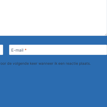
E-mail
*
voor de volgende keer wanneer ik een reactie plaats.