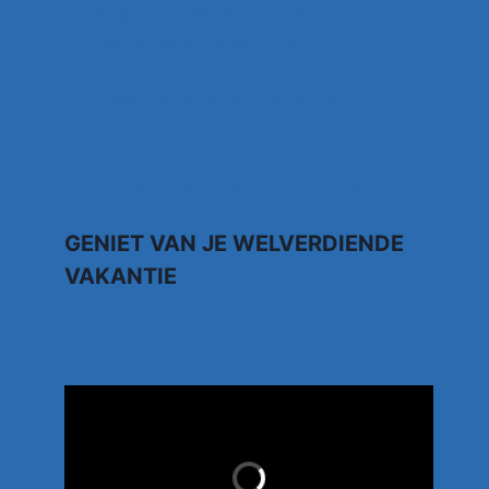
Anthony Fokkema Songtekst Zeg me
wat moet ik zonder jou
Kruipend door de supermarkt… Rene
Karst
Johnny Gold – Brabantse Houdoe
GENIET VAN JE WELVERDIENDE
VAKANTIE
TUI.NL
LAST MINUTES