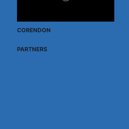
CORENDON
PARTNERS
Bezoek fairdealonline.nl
Bezoek topvoordeeltjes.nl/
Bezoek 123ledstore.nl
Bezoek 123nubestellen.nl