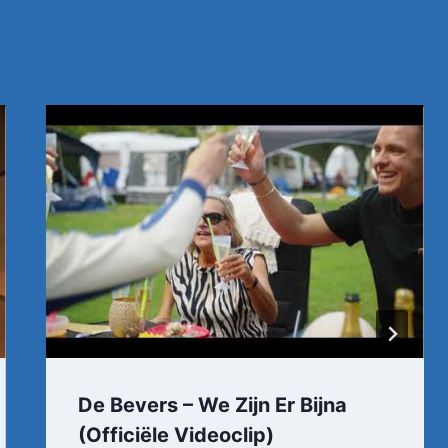
De Bevers – We Zijn Er Bijna
(Officiële Videoclip)