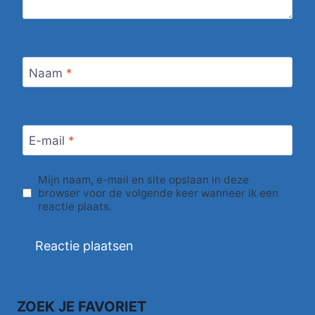
Naam
*
E-mail
*
Mijn naam, e-mail en site opslaan in deze
browser voor de volgende keer wanneer ik een
reactie plaats.
ZOEK JE FAVORIET