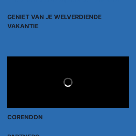
Kruipend door de supermarkt… Rene Karst
GENIET VAN JE WELVERDIENDE
VAKANTIE
TUI.NL
LAST MINUTES
CORENDON