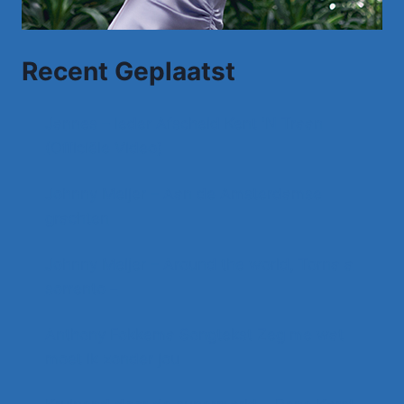
Recent Geplaatst
Jannes – Ieder Afscheid Kent 'N Traan
(Officiële Video)
Johnny Meijer – Aan de Amsterdamse
grachten
Johnny Meijer – Around the world, Torna a
sorrento –
Anthony Fokkema Songtekst Zeg me wat
moet ik zonder jou