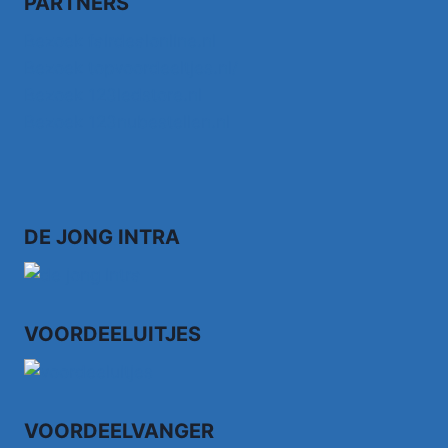
PARTNERS
Bezoek fairdealonline.nl
Bezoek topvoordeeltjes.nl/
Bezoek 123ledstore.nl
Bezoek 123nubestellen.nl
DE JONG INTRA
VOORDEELUITJES
VOORDEELVANGER