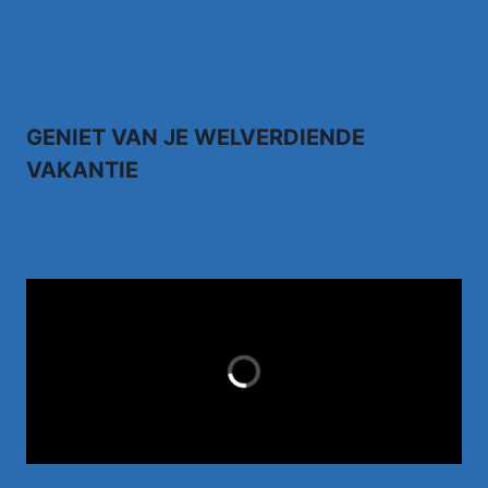
moet ik zonder jou
Kruipend door de supermarkt… Rene Karst
GENIET VAN JE WELVERDIENDE
VAKANTIE
TUI.NL
LAST MINUTES