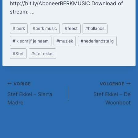
http://bit.ly/AboneerBERKMUSIC Download of
stream: …
Bericht
#
'berk
#
berk music
#
feest
#
hollands
tags:
#
ik schrijf je naam
#
muziek
#
nederlandstalig
#
Stef
#
stef ekkel
Bericht
VORIGE
VOLGENDE
Stef Ekkel – Sierra
Stef Ekkel – De
navigatie
Madre
Woonboot