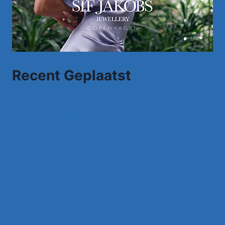
Recent Geplaatst
Jannes – Ieder Afscheid Kent 'N Traan
(Officiële Video)
Johnny Meijer – Aan de Amsterdamse
grachten
Johnny Meijer – Around the world, Torna a
sorrento –
Anthony Fokkema Songtekst Zeg me wat