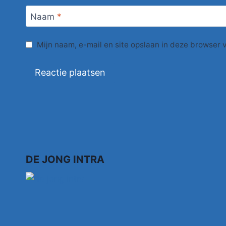
Naam
*
Mijn naam, e-mail en site opslaan in deze browser 
DE JONG INTRA