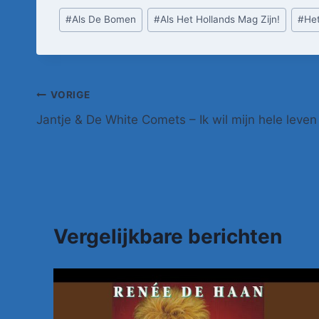
Bericht
#
Als De Bomen
#
Als Het Hollands Mag Zijn!
#
He
tags:
Bericht
VORIGE
Jantje & De White Comets – Ik wil mijn hele leven
navigatie
Vergelijkbare berichten