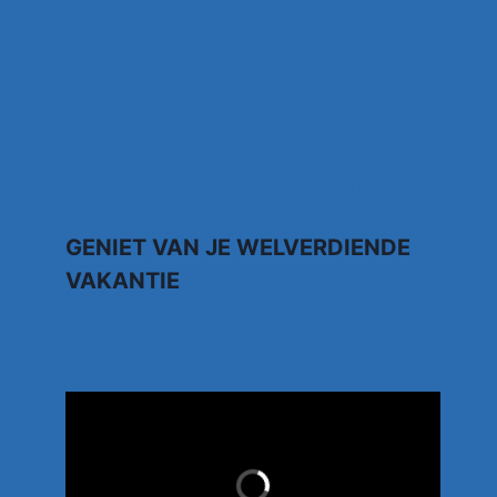
Anthony Fokkema Songtekst Zeg me
wat moet ik zonder jou
Kruipend door de supermarkt… Rene
Karst
Johnny Gold – Brabantse Houdoe
GENIET VAN JE WELVERDIENDE
VAKANTIE
TUI.NL
LAST MINUTES