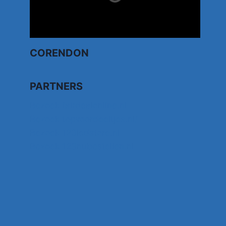
CORENDON
PARTNERS
Bezoek fairdealonline.nl
Bezoek topvoordeeltjes.nl/
Bezoek 123ledstore.nl
Bezoek 123nubestellen.nl