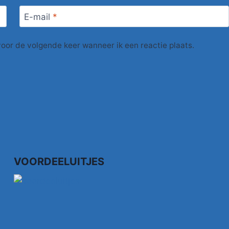
E-mail
*
voor de volgende keer wanneer ik een reactie plaats.
VOORDEELUITJES