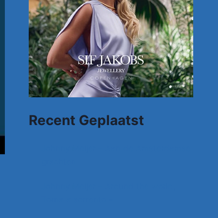
Recent Geplaatst
Johnny Meijer – Aan de Amsterdamse
grachten
Johnny Meijer – Around the world,
Torna a sorrento –