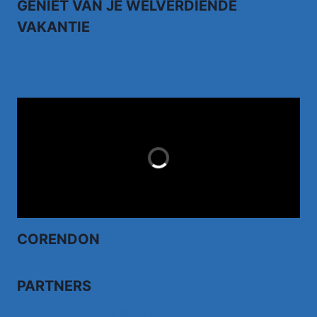
GENIET VAN JE WELVERDIENDE
VAKANTIE
TUI.NL
LAST MINUTES
CORENDON
PARTNERS
Bezoek fairdealonline.nl