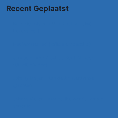
Recent Geplaatst
Kom Niet Als Ik In Mijn Kist Lig – [ MG
Levenslied ]
Het Worstenlied ( officiele videoclip )
Jannes – Ieder Afscheid Kent 'N Traan
(Officiële Video)
Johnny Meijer – Aan de Amsterdamse
grachten
Johnny Meijer – Around the world, Torna a
sorrento –