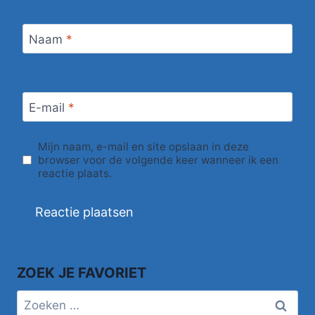
Naam
*
E-mail
*
Mijn naam, e-mail en site opslaan in deze
browser voor de volgende keer wanneer ik een
reactie plaats.
ZOEK JE FAVORIET
Zoeken