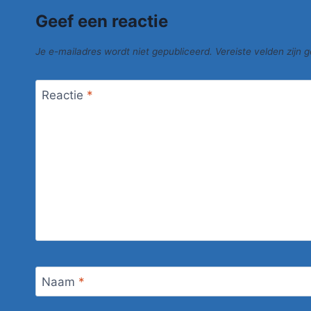
Geef een reactie
Je e-mailadres wordt niet gepubliceerd.
Vereiste velden zijn
Reactie
*
Naam
*