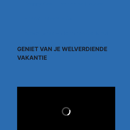
Johnny Gold – Brabantse Houdoe
Henny Thijssen – Ga
richard janse – alle tranen die ik huil
GENIET VAN JE WELVERDIENDE
VAKANTIE
TUI.NL
LAST MINUTES