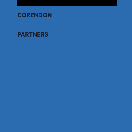
CORENDON
PARTNERS
Bezoek fairdealonline.nl
Bezoek topvoordeeltjes.nl/
Bezoek 123ledstore.nl
Bezoek 123nubestellen.nl