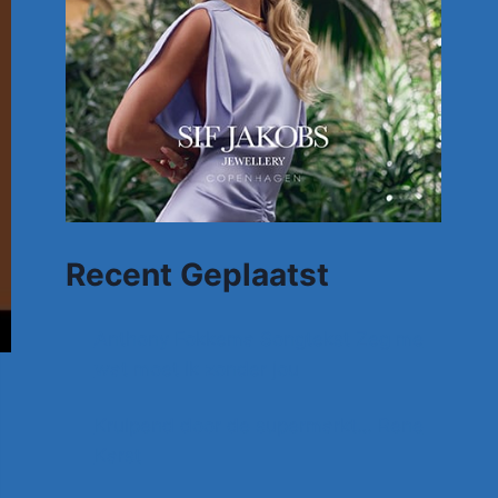
Recent Geplaatst
Anthony Fokkema Songtekst Zeg me
wat moet ik zonder jou
Kruipend door de supermarkt… Rene
Karst