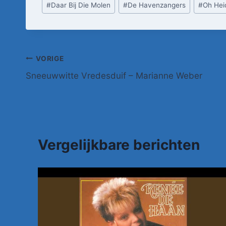
#
Daar Bij Die Molen
#
De Havenzangers
#
Oh Hei
tags:
Bericht
VORIGE
Sneeuwwitte Vredesduif – Marianne Weber
navigatie
Vergelijkbare berichten