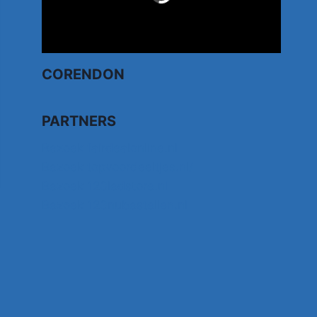
CORENDON
PARTNERS
Bezoek fairdealonline.nl
Bezoek topvoordeeltjes.nl/
Bezoek 123ledstore.nl
Bezoek 123nubestellen.nl