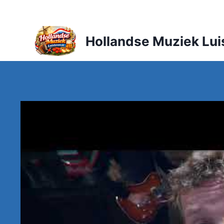
Doorgaan
naar
inhoud
Hollandse Muziek Lui