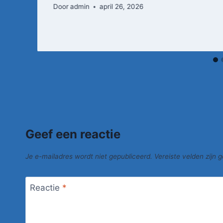
Door
admin
april 26, 2026
Geef een reactie
Je e-mailadres wordt niet gepubliceerd.
Vereiste velden zijn
Reactie
*