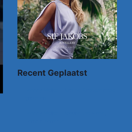
Recent Geplaatst
Johnny Meijer – Aan de Amsterdamse
grachten
Johnny Meijer – Around the world,
Torna a sorrento –