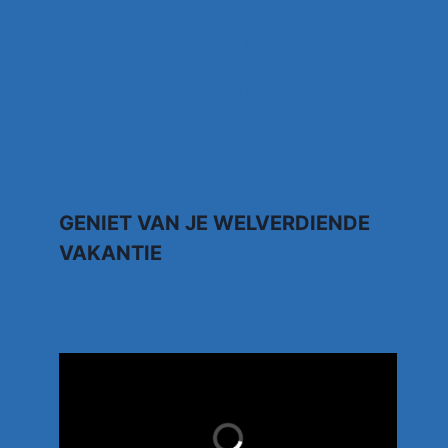
Anthony Fokkema Songtekst Zeg me
wat moet ik zonder jou
Kruipend door de supermarkt… Rene
Karst
Johnny Gold – Brabantse Houdoe
GENIET VAN JE WELVERDIENDE
VAKANTIE
TUI.NL
LAST MINUTES