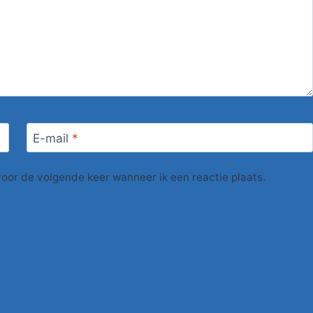
E-mail
*
voor de volgende keer wanneer ik een reactie plaats.