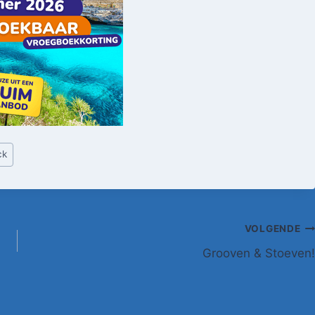
ck
VOLGENDE
Grooven & Stoeven!