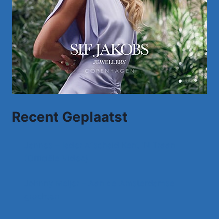
Recent Geplaatst
Jannes – Ieder Afscheid Kent 'N Traan
(Officiële Video)
Johnny Meijer – Aan de Amsterdamse
grachten