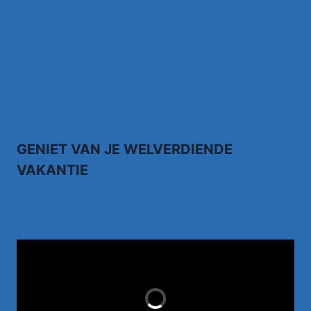
Johnny Meijer – Around the world, Torna a
sorrento –
Anthony Fokkema Songtekst Zeg me wat
moet ik zonder jou
Kruipend door de supermarkt… Rene Karst
GENIET VAN JE WELVERDIENDE
VAKANTIE
TUI.NL
LAST MINUTES