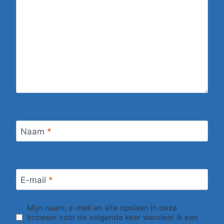
Naam
*
E-mail
*
Mijn naam, e-mail en site opslaan in deze
browser voor de volgende keer wanneer ik een