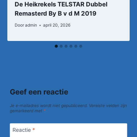
De Heikrekels TELSTAR Dubbel
Remasterd By B v d M 2019
Door
admin
april 20, 2026
Geef een reactie
Je e-mailadres wordt niet gepubliceerd.
Vereiste velden zijn
gemarkeerd met
*
Reactie
*