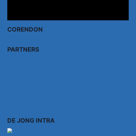
CORENDON
PARTNERS
Bezoek fairdealonline.nl
Bezoek topvoordeeltjes.nl/
Bezoek 123ledstore.nl
Bezoek 123nubestellen.nl
DE JONG INTRA