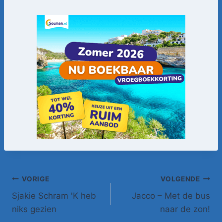
Bericht
VORIGE
VOLGENDE
Sjakie Schram 'K heb
Jacco – Met de bus
navigatie
niks gezien
naar de zon!