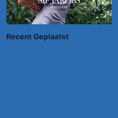
Recent Geplaatst
Jannes – Ieder Afscheid Kent 'N Traan
(Officiële Video)
Johnny Meijer – Aan de Amsterdamse
grachten
Johnny Meijer – Around the world, Torna a
sorrento –
Anthony Fokkema Songtekst Zeg me wat