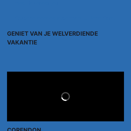
moet ik zonder jou
Kruipend door de supermarkt… Rene Karst
GENIET VAN JE WELVERDIENDE
VAKANTIE
TUI.NL
LAST MINUTES
CORENDON