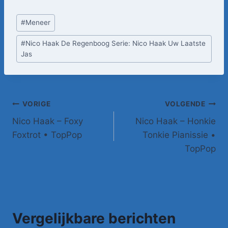
Bericht
#
Meneer
tags:
#
Nico Haak De Regenboog Serie: Nico Haak Uw Laatste
Jas
Bericht
VORIGE
VOLGENDE
Nico Haak – Foxy
Nico Haak – Honkie
navigatie
Foxtrot • TopPop
Tonkie Pianissie •
TopPop
Vergelijkbare berichten