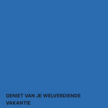
Het Worstenlied ( officiele videoclip )
Jannes – Ieder Afscheid Kent 'N Traan
(Officiële Video)
Johnny Meijer – Aan de Amsterdamse
grachten
Johnny Meijer – Around the world, Torna a
sorrento –
Anthony Fokkema Songtekst Zeg me wat
moet ik zonder jou
GENIET VAN JE WELVERDIENDE
VAKANTIE