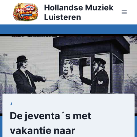
Doorgaan
Hollandse Muziek
naar
Luisteren
inhoud
J
De jeventa´s met
vakantie naar