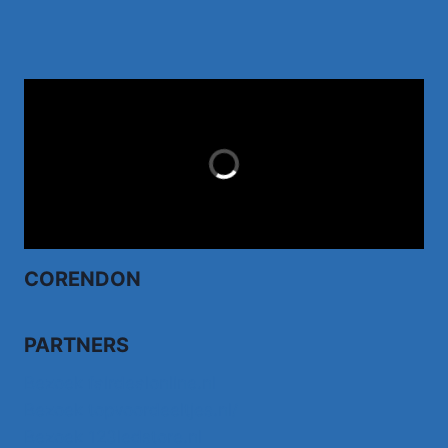
TUI.NL
LAST MINUTES
CORENDON
PARTNERS
Bezoek fairdealonline.nl
Bezoek topvoordeeltjes.nl/
Bezoek 123ledstore.nl