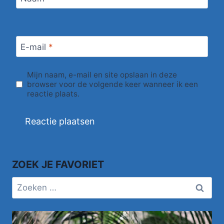
E-mail
*
Mijn naam, e-mail en site opslaan in deze
browser voor de volgende keer wanneer ik een
reactie plaats.
ZOEK JE FAVORIET
Zoeken
naar: