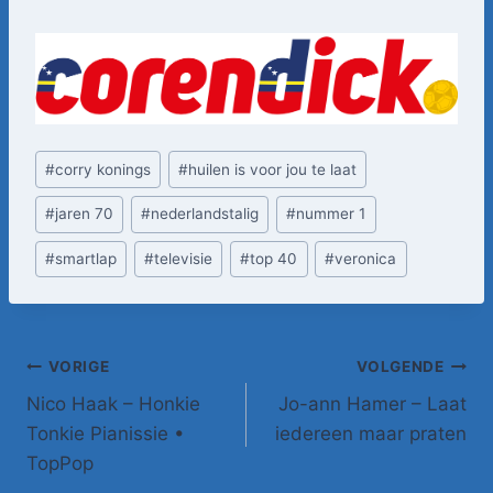
Bericht
#
corry konings
#
huilen is voor jou te laat
tags:
#
jaren 70
#
nederlandstalig
#
nummer 1
#
smartlap
#
televisie
#
top 40
#
veronica
Bericht
VORIGE
VOLGENDE
Nico Haak – Honkie
Jo-ann Hamer – Laat
navigatie
Tonkie Pianissie •
iedereen maar praten
TopPop