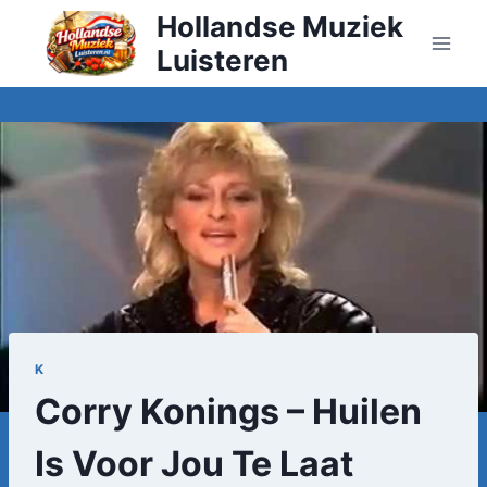
Doorgaan
Hollandse Muziek
naar
Luisteren
inhoud
K
Corry Konings – Huilen
Is Voor Jou Te Laat