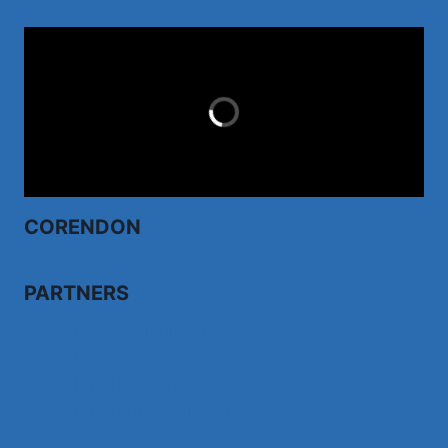
TUI.NL
LAST MINUTES
CORENDON
PARTNERS
Bezoek fairdealonline.nl
Bezoek topvoordeeltjes.nl/
Bezoek 123ledstore.nl
Bezoek 123nubestellen.nl