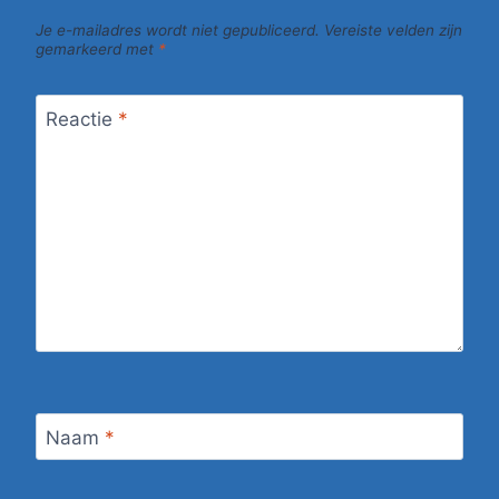
Je e-mailadres wordt niet gepubliceerd.
Vereiste velden zijn
gemarkeerd met
*
Reactie
*
Naam
*