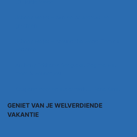
(Officiële Video)
Johnny Meijer – Aan de Amsterdamse
grachten
Johnny Meijer – Around the world, Torna a
sorrento –
Anthony Fokkema Songtekst Zeg me wat
moet ik zonder jou
Kruipend door de supermarkt… Rene Karst
GENIET VAN JE WELVERDIENDE
VAKANTIE