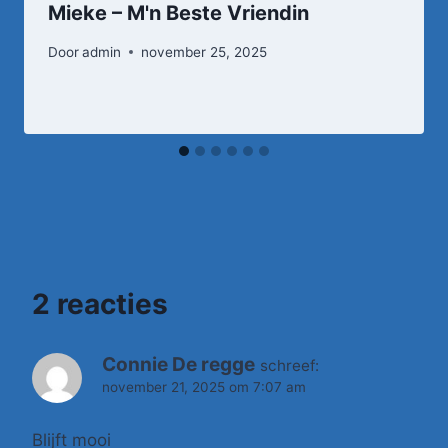
Mieke – M'n Beste Vriendin
Door
admin
november 25, 2025
2 reacties
Connie De regge
schreef:
november 21, 2025 om 7:07 am
Blijft mooi