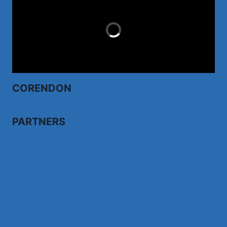
LAST MINUTES
CORENDON
PARTNERS
Bezoek fairdealonline.nl
Bezoek topvoordeeltjes.nl/
Bezoek 123ledstore.nl
Bezoek 123nubestellen.nl