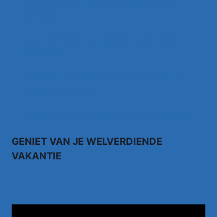
Johnny Meijer – Aan de Amsterdamse
grachten
Johnny Meijer – Around the world, Torna a
sorrento –
Anthony Fokkema Songtekst Zeg me wat
moet ik zonder jou
Kruipend door de supermarkt… Rene Karst
GENIET VAN JE WELVERDIENDE
VAKANTIE
TUI.NL