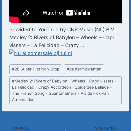
Provided to YouTube by CNR Music (NL) B.V.
Medley 2: Rivers of Babylon – Wheels – Capri
vissers – La Felicidad – Crazy …
Bericht
#
28 Super Hits Non-Stop
#
de Kermisklanten
tags:
#
Medley 2: Rivers of Babylon - Wheels - Capri vissers -
La Felicidad - Crazy Accordeon - Zuiderzee Ballade -
The French Song - Guantanamera - Als de klok van
Arnemuiden
Bericht
VORIGE
VOLGENDE