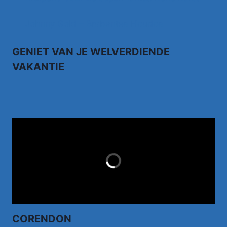
Johnny Gold – Brabantse Houdoe
GENIET VAN JE WELVERDIENDE
VAKANTIE
TUI.NL
LAST MINUTES
CORENDON