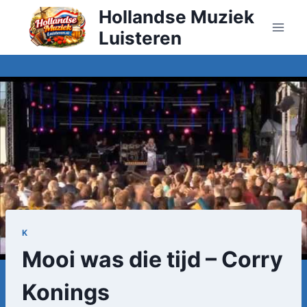
Doorgaan
Hollandse Muziek
naar
Luisteren
inhoud
K
Mooi was die tijd – Corry
Konings