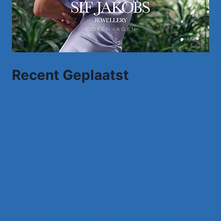
Recent Geplaatst
Johnny Meijer – Aan de Amsterdamse
grachten
Johnny Meijer – Around the world, Torna a
sorrento –
Anthony Fokkema Songtekst Zeg me wat
moet ik zonder jou
Kruipend door de supermarkt… Rene Karst