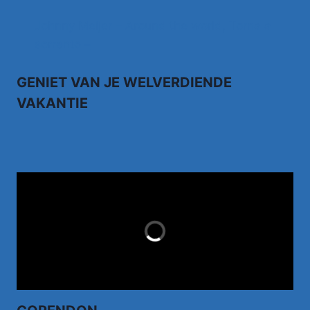
Johnny Meijer – Around the world, Torna a
sorrento –
GENIET VAN JE WELVERDIENDE
VAKANTIE
TUI.NL
LAST MINUTES