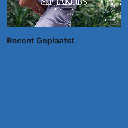
Recent Geplaatst
Kom Niet Als Ik In Mijn Kist Lig – [ MG
Levenslied ]
Het Worstenlied ( officiele videoclip )
Jannes – Ieder Afscheid Kent 'N Traan
(Officiële Video)
Johnny Meijer – Aan de Amsterdamse
grachten