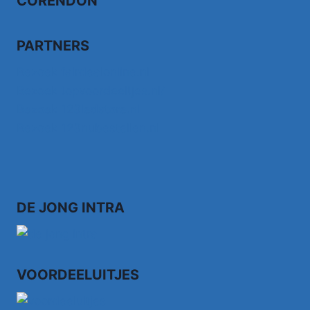
CORENDON
PARTNERS
Bezoek fairdealonline.nl
Bezoek topvoordeeltjes.nl/
Bezoek 123ledstore.nl
Bezoek 123nubestellen.nl
DE JONG INTRA
VOORDEELUITJES