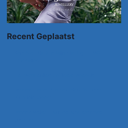
Recent Geplaatst
Kom Niet Als Ik In Mijn Kist Lig – [ MG
Levenslied ]
Het Worstenlied ( officiele videoclip )
Jannes – Ieder Afscheid Kent 'N Traan
(Officiële Video)
Johnny Meijer – Aan de Amsterdamse
grachten