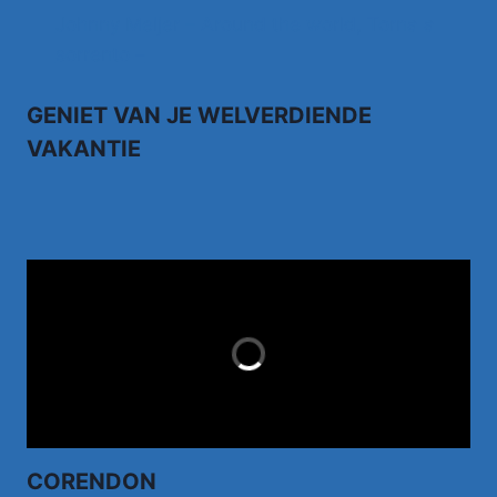
Johnny Meijer – Around the world, Torna a
sorrento –
GENIET VAN JE WELVERDIENDE
VAKANTIE
TUI.NL
LAST MINUTES
CORENDON