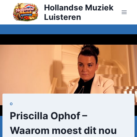
Doorgaan
Hollandse Muziek
naar
Luisteren
inhoud
O
Priscilla Ophof –
Waarom moest dit nou