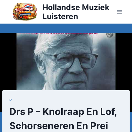
Doorgaan
Hollandse Muziek
naar
Luisteren
inhoud
P
Drs P – Knolraap En Lof,
Schorseneren En Prei