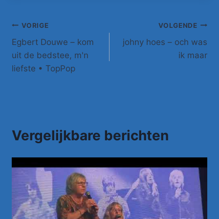
Bericht
VORIGE
VOLGENDE
Egbert Douwe – kom
johny hoes – och was
navigatie
uit de bedstee, m'n
ik maar
liefste • TopPop
Vergelijkbare berichten