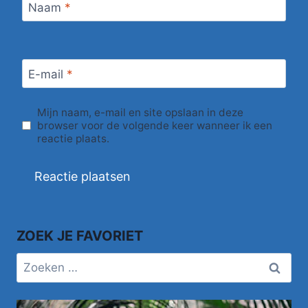
Naam
*
E-mail
*
Mijn naam, e-mail en site opslaan in deze
browser voor de volgende keer wanneer ik een
reactie plaats.
ZOEK JE FAVORIET
Zoeken
naar: