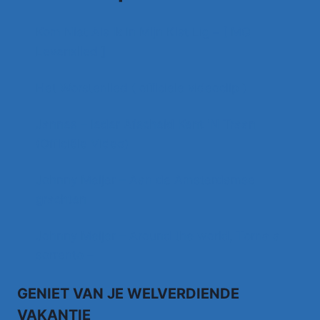
Kom Niet Als Ik In Mijn Kist Lig – [ MG
Levenslied ]
Het Worstenlied ( officiele videoclip )
Jannes – Ieder Afscheid Kent 'N Traan
(Officiële Video)
Johnny Meijer – Aan de Amsterdamse
grachten
Johnny Meijer – Around the world, Torna a
sorrento –
GENIET VAN JE WELVERDIENDE
VAKANTIE