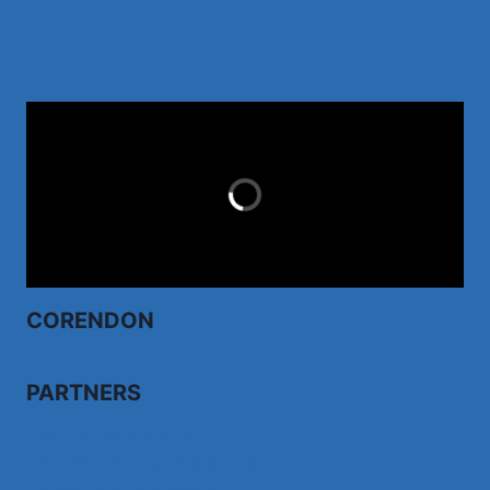
TUI.NL
LAST MINUTES
CORENDON
PARTNERS
Bezoek fairdealonline.nl
Bezoek topvoordeeltjes.nl/