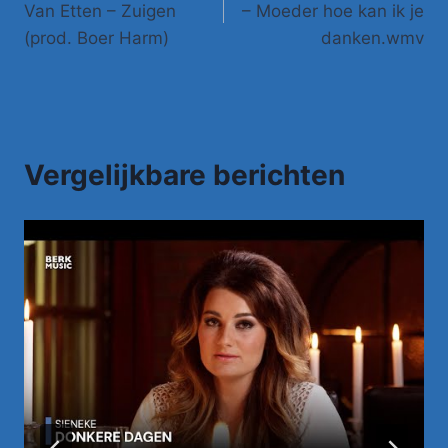
Van Etten – Zuigen
– Moeder hoe kan ik je
(prod. Boer Harm)
danken.wmv
Vergelijkbare berichten