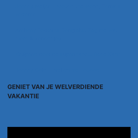
Johnny Meijer – Around the world, Torna a
sorrento –
Anthony Fokkema Songtekst Zeg me wat
moet ik zonder jou
Kruipend door de supermarkt… Rene Karst
Johnny Gold – Brabantse Houdoe
GENIET VAN JE WELVERDIENDE
VAKANTIE
TUI.NL