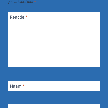
gemarkeerd met
*
Reactie
*
Naam
*