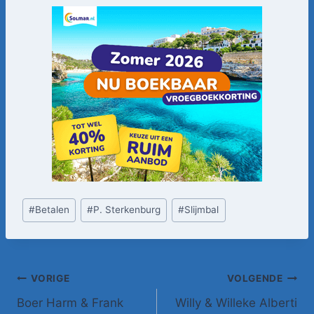
Bericht
#
Betalen
#
P. Sterkenburg
#
Slijmbal
tags:
Bericht
VORIGE
VOLGENDE
Boer Harm & Frank
Willy & Willeke Alberti
navigatie