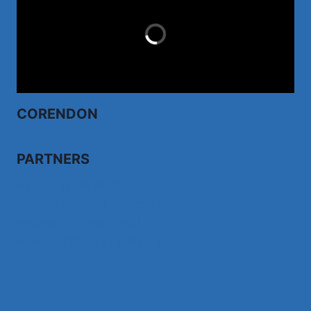
LAST MINUTES
CORENDON
PARTNERS
Bezoek fairdealonline.nl
Bezoek topvoordeeltjes.nl/
Bezoek 123ledstore.nl
Bezoek 123nubestellen.nl