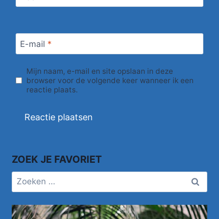
E-mail
*
Mijn naam, e-mail en site opslaan in deze
browser voor de volgende keer wanneer ik een
reactie plaats.
ZOEK JE FAVORIET
Zoeken
naar: