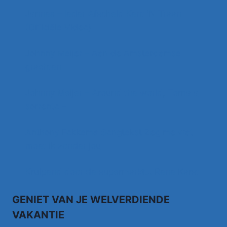
Jannes – Ieder Afscheid Kent 'N Traan
(Officiële Video)
Johnny Meijer – Aan de Amsterdamse
grachten
Johnny Meijer – Around the world, Torna a
sorrento –
Anthony Fokkema Songtekst Zeg me wat
moet ik zonder jou
Kruipend door de supermarkt… Rene Karst
GENIET VAN JE WELVERDIENDE
VAKANTIE