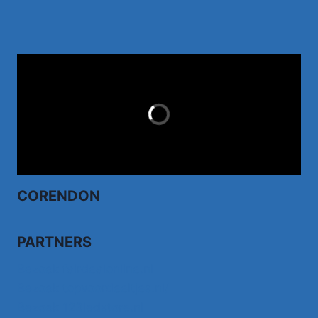
TUI.NL
LAST MINUTES
CORENDON
PARTNERS
Bezoek fairdealonline.nl
Bezoek topvoordeeltjes.nl/
Bezoek 123ledstore.nl