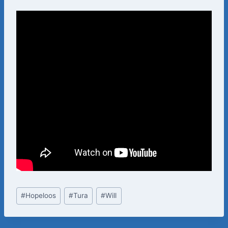
Bericht
#
Hopeloos
#
Tura
#
Will
tags: