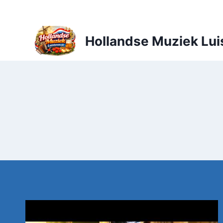
Doorgaan
naar
inhoud
Hollandse Muziek Lui