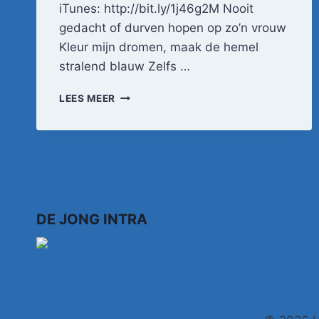
iTunes: http://bit.ly/1j46g2M Nooit
gedacht of durven hopen op zo’n vrouw
Kleur mijn dromen, maak de hemel
stralend blauw Zelfs …
HENK
LEES MEER
BERNARD
–
DIT
GAAT
NOOIT
VOORBIJ
(OFFICIËLE
VIDEOCLIP)
DE JONG INTRA