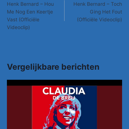
Henk Bernard – Hou
Henk Bernard – Toch
navigatie
Me Nog Een Keertje
Ging Het Fout
Vast (Officiële
(Officiële Videoclip)
Videoclip)
Vergelijkbare berichten