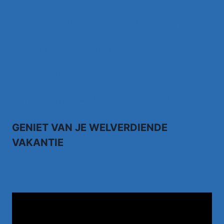
Kruipend door de supermarkt… Rene Karst
Johnny Gold – Brabantse Houdoe
Henny Thijssen – Ga
richard janse – alle tranen die ik huil
GENIET VAN JE WELVERDIENDE
VAKANTIE
TUI.NL