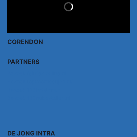
LAST MINUTES
CORENDON
PARTNERS
Bezoek fairdealonline.nl
Bezoek topvoordeeltjes.nl/
Bezoek 123ledstore.nl
Bezoek 123nubestellen.nl
DE JONG INTRA