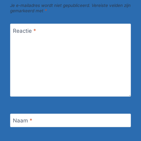
Je e-mailadres wordt niet gepubliceerd.
Vereiste velden zijn
gemarkeerd met
*
Reactie
*
Naam
*