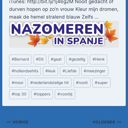
iTunes: http://bit.ly/1j46g2M Nooit gedacht of
durven hopen op zo’n vrouw Kleur mijn dromen,
maak de hemel stralend blauw Zelfs …
Bericht
#
Bernard
#
Dit
#
gaat
#
gezellig
#
Henk
tags:
#
hollandsehits
#
leuk
#
Liefde
#
meezinger
#
mooi
#
nederlandstalige hit
#
nooit
#
super
#
top 30
#
toppers
#
voorbij
Bericht
VORIGE
VOLGENDE