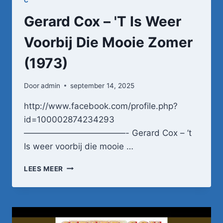
C
Gerard Cox – 'T Is Weer
Voorbij Die Mooie Zomer
(1973)
Door
admin
september 14, 2025
http://www.facebook.com/profile.php?
id=100002874234293
————————————- Gerard Cox – ’t
Is weer voorbij die mooie …
GERARD
LEES MEER
COX
–
'T
IS
WEER