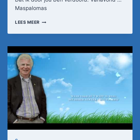
Maspalomas
GERARD
LEES MEER
JOLING
–
MAAK
ME
GEK