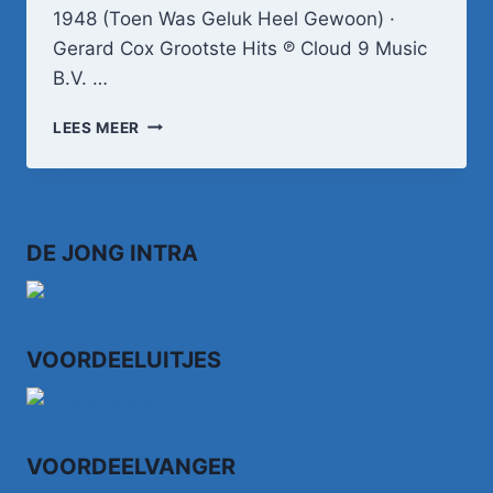
1948 (Toen Was Geluk Heel Gewoon) ·
Gerard Cox Grootste Hits ℗ Cloud 9 Music
B.V. …
1948
LEES MEER
(TOEN
WAS
GELUK
HEEL
GEWOON)
DE JONG INTRA
VOORDEELUITJES
VOORDEELVANGER