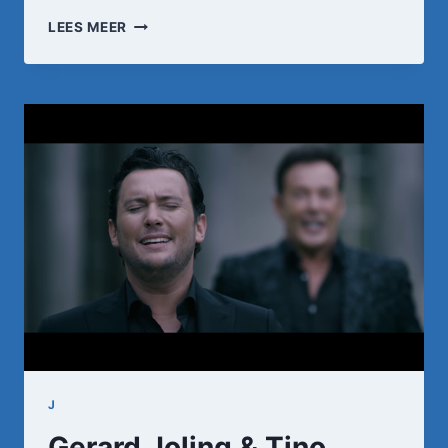
GERARD
LEES MEER
JOLING
–
MAMA
WAAR
BEN
JE
NOU
(OFFICIËLE
AUDIO)
J
Gerard Joling & Tino