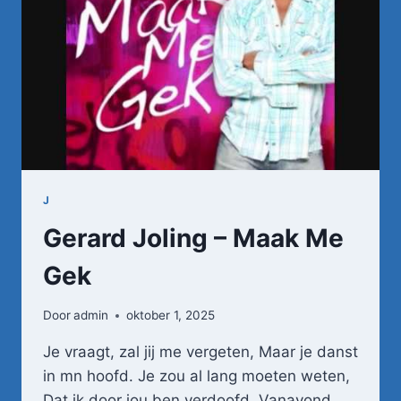
LEVEN
(OFFICIËLE
VIDEOCLIP)
J
Gerard Joling – Maak Me
Gek
Door
admin
oktober 1, 2025
Je vraagt, zal jij me vergeten, Maar je danst
in mn hoofd. Je zou al lang moeten weten,
Dat ik door jou ben verdoofd. Vanavond …