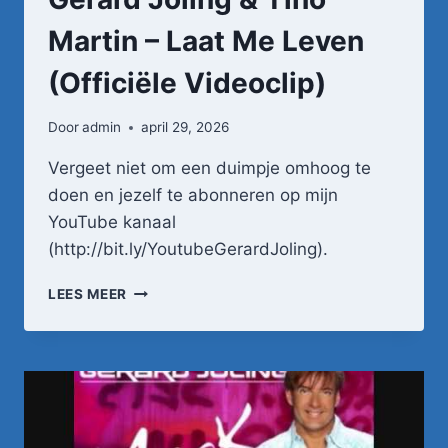
Martin – Laat Me Leven
(Officiële Videoclip)
Door
admin
april 29, 2026
Vergeet niet om een duimpje omhoog te
doen en jezelf te abonneren op mijn
YouTube kanaal
(http://bit.ly/YoutubeGerardJoling).
GERARD
LEES MEER
JOLING
&
TINO
MARTIN
–
LAAT
ME