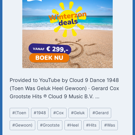
Provided to YouTube by Cloud 9 Dance 1948
(Toen Was Geluk Heel Gewoon) · Gerard Cox
Grootste Hits ℗ Cloud 9 Music B.V. …
Bericht
#
(Toen
#
1948
#
Cox
#
Geluk
#
Gerard
tags:
#
Gewoon)
#
Grootste
#
Heel
#
Hits
#
Was