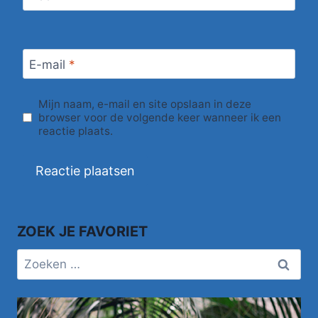
E-mail
*
Mijn naam, e-mail en site opslaan in deze
browser voor de volgende keer wanneer ik een
reactie plaats.
ZOEK JE FAVORIET
Zoeken
naar: