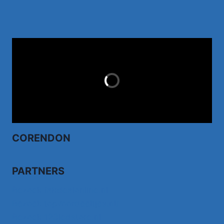
TUI.NL
LAST MINUTES
CORENDON
PARTNERS
Bezoek fairdealonline.nl
Bezoek topvoordeeltjes.nl/
Bezoek 123ledstore.nl