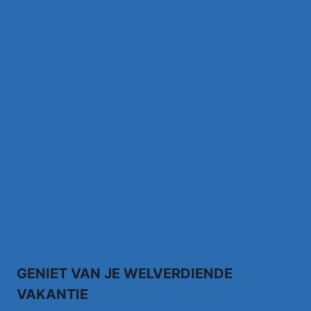
Kom Niet Als Ik In Mijn Kist Lig – [ MG
Levenslied ]
Het Worstenlied ( officiele videoclip )
Jannes – Ieder Afscheid Kent 'N Traan
(Officiële Video)
Johnny Meijer – Aan de Amsterdamse
grachten
Johnny Meijer – Around the world, Torna a
sorrento –
GENIET VAN JE WELVERDIENDE
VAKANTIE