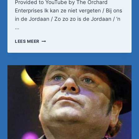
Provided to YouTube by The Orchard
Enterprises Ik kan ze niet vergeten / Bij ons
in de Jordaan / Zo zo zo is de Jordaan / ’n
…
IK
LEES MEER
KAN
ZE
NIET
VERGETEN
/
BIJ
ONS
IN
DE
JORDAAN
/
ZO
ZO
ZO
IS