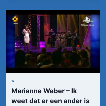
–
'T
IS
WEER
VOORBIJ
DIE
MOOIE
ZOMER
(1973)
W
Marianne Weber – Ik
weet dat er een ander is