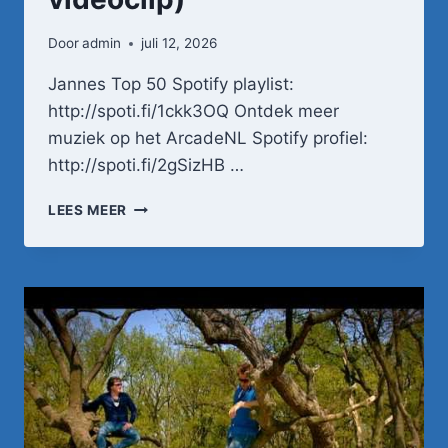
Door
admin
juli 12, 2026
Jannes Top 50 Spotify playlist:
http://spoti.fi/1ckk3OQ Ontdek meer
muziek op het ArcadeNL Spotify profiel:
http://spoti.fi/2gSizHB …
JANNES
LEES MEER
–
IK
WIL
'N
BOERENMEID
(OFFICIËLE
VIDEOCLIP)