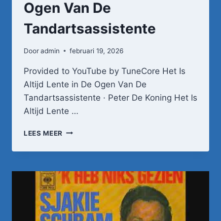
Ogen Van De
Tandartsassistente
Door
admin
februari 19, 2026
Provided to YouTube by TuneCore Het Is
Altijd Lente in De Ogen Van De
Tandartsassistente · Peter De Koning Het Is
Altijd Lente …
HET
LEES MEER
IS
ALTIJD
LENTE
IN
DE
OGEN
VAN
DE