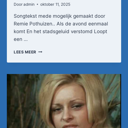
Door
admin
oktober 11, 2025
Songtekst mede mogelijk gemaakt door
Remie Pothuizen.. Als de avond eenmaal
komt En het stadsgeluid verstomd Loopt
een …
GRAD
LEES MEER
DAMEN
–
DE
STRAAT
IS
ZIJN
WONING