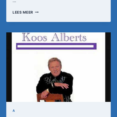
…
SJAKIE
LEES MEER
SCHRAM
'K
HEB
NIKS
GEZIEN
A