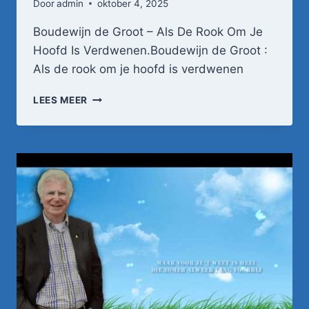
Door
admin
oktober 4, 2025
Boudewijn de Groot – Als De Rook Om Je
Hoofd Is Verdwenen.Boudewijn de Groot :
Als de rook om je hoofd is verdwenen
BOUDEWIJN
LEES MEER
DE
GROOT
–
ALS
DE
ROOK
OM
JE
HOOFD
IS
VERDWENEN