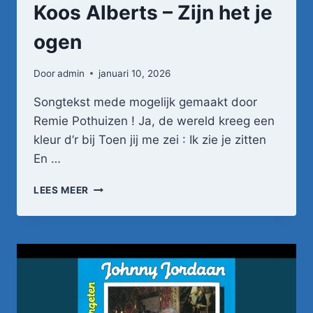
Koos Alberts – Zijn het je
ogen
Door
admin
januari 10, 2026
Songtekst mede mogelijk gemaakt door
Remie Pothuizen ! Ja, de wereld kreeg een
kleur d’r bij Toen jij me zei : Ik zie je zitten
En …
KOOS
LEES MEER
ALBERTS
–
ZIJN
HET
JE
OGEN