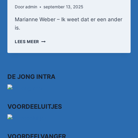
Door
admin
september 13, 2025
Marianne Weber – Ik weet dat er een ander
is.
MARIANNE
LEES MEER
WEBER
–
IK
WEET
DAT
DE JONG INTRA
ER
EEN
ANDER
IS
VOORDEELUITJES
VOORDEELVANGER