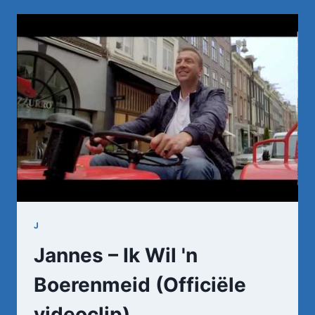
HET
IS
VOORBIJ
J
Jannes – Ik Wil 'n
Boerenmeid (Officiële
videoclip)