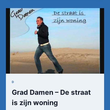
WAAR
IS
TOCH
MIJN
CARAVAN
D
Grad Damen – De straat
is zijn woning