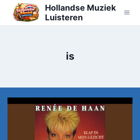
Doorgaan
Hollandse Muziek
naar
Luisteren
inhoud
is