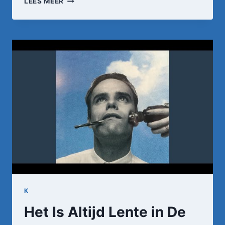
LEES MEER
HOLLANDS
–
GA
MET
ME
MEE
(OFFICIËLE
VIDEO)
K
Het Is Altijd Lente in De