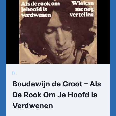
HUILEN
IS
VOOR
JOU
TE
LAAT
G
Boudewijn de Groot – Als
De Rook Om Je Hoofd Is
Verdwenen