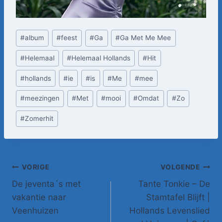
Bericht
#
album
#
feest
#
Ga
#
Ga Met Me Mee
tags:
#
Helemaal
#
Helemaal Hollands
#
Hit
#
hollands
#
ie
#
is
#
Me
#
mee
#
meezingen
#
Met
#
mooi
#
Omdat
#
Zo
#
Zomerhit
Bericht
VORIGE
VOLGENDE
De jeventa´s met
Tante Tonkie – De
navigatie
vakantie naar
Stamtafel Blijft |
Veenhuizen
Hollands Levenslied