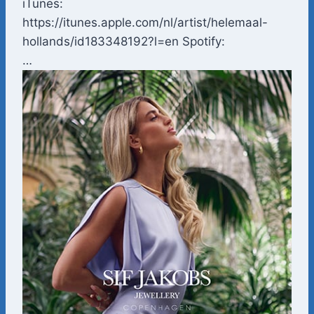
iTunes:
https://itunes.apple.com/nl/artist/helemaal-
hollands/id183348192?l=en Spotify:
…