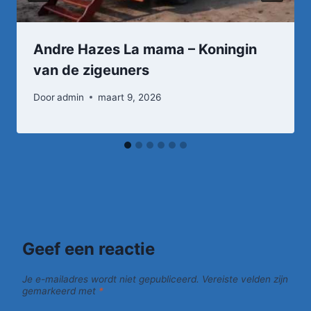
Andre Hazes La mama – Koningin
van de zigeuners
Door
admin
maart 9, 2026
Geef een reactie
Je e-mailadres wordt niet gepubliceerd.
Vereiste velden zijn
gemarkeerd met
*