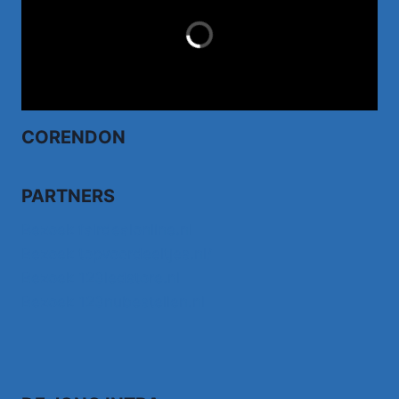
LAST MINUTES
CORENDON
PARTNERS
Bezoek fairdealonline.nl
Bezoek topvoordeeltjes.nl/
Bezoek 123ledstore.nl
Bezoek 123nubestellen.nl