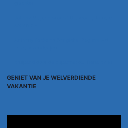
grachten
Johnny Meijer – Around the world, Torna a
sorrento –
Anthony Fokkema Songtekst Zeg me wat
moet ik zonder jou
Kruipend door de supermarkt… Rene Karst
GENIET VAN JE WELVERDIENDE
VAKANTIE
TUI.NL