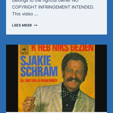
belongs to the rightful owner NO
COPYRIGHT INFRINGEMENT INTENDED.
This video …
ANNEKE
LEES MEER
GRONLOH
SOERABAJA