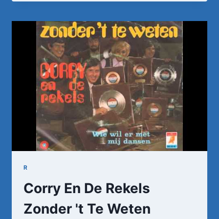
KUNST
–
SUZANNE
•
TOPPOP
R
Corry En De Rekels
Zonder 't Te Weten