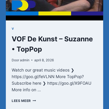
DE
NIJS
–
28-
11-
1981
V
•
VOF De Kunst – Suzanne
TOPPOP
• TopPop
Door
admin
april 8, 2026
Watch our great music videos ❯
https://goo.gl/feVLNN More TopPop?
Subscribe here ❯ https://goo.gl/X9FOAU
More info on …
VOF
LEES MEER
DE