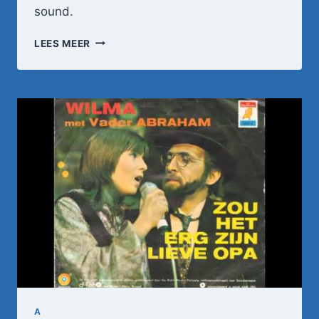
sound.
DOE
LEES MEER
MAAR
–
PA
•
TOPPOP
A