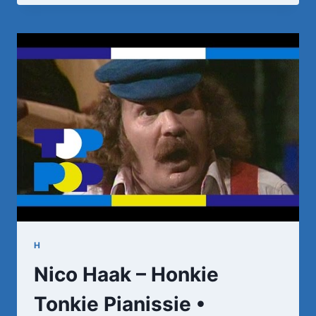
M'N
BESTE
VRIENDIN
H
Nico Haak – Honkie
Tonkie Pianissie •