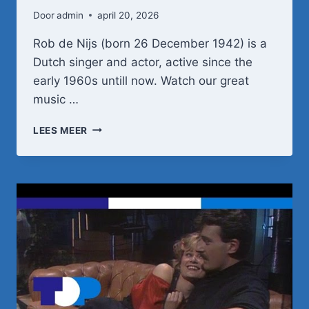
Door
admin
april 20, 2026
Rob de Nijs (born 26 December 1942) is a
Dutch singer and actor, active since the
early 1960s untill now. Watch our great
music …
ROB
LEES MEER
DE
NIJS
–
HOU
ME
VAST
(WANT
IK
VAL)
–
SPECIAL
ROB