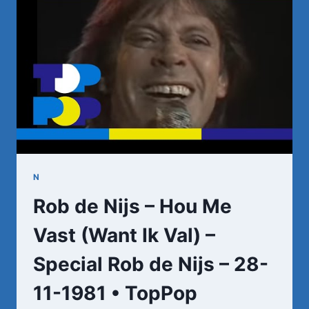
DAT
IK
JE
NIET
VERGETEN
BEN
N
Rob de Nijs – Hou Me
Vast (Want Ik Val) –
Special Rob de Nijs – 28-
11-1981 • TopPop