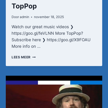
TopPop
Door
admin
november 18, 2025
Watch our great music videos ❯
https://goo.gl/feVLNN More TopPop?
Subscribe here ❯ https://goo.gl/X9FOAU
More info on …
NICO
LEES MEER
HAAK
–
HONKIE
TONKIE
PIANISSIE
•
TOPPOP