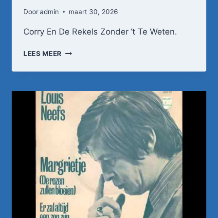
Door
admin
maart 30, 2026
Corry En De Rekels Zonder ’t Te Weten.
CORRY
LEES MEER
EN
DE
REKELS
ZONDER
'T
TE
WETEN