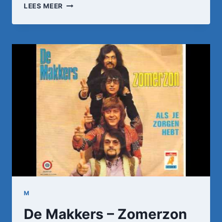
TOONTJE
LEES MEER
LAGER
–
STIEKEM
GEDANST
•
TOPPOP
M
De Makkers – Zomerzon