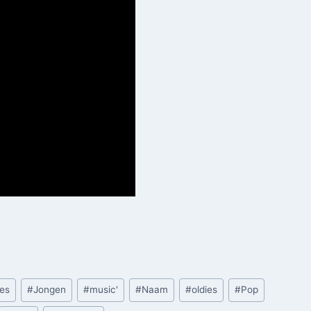
ies
#
Jongen
#
music'
#
Naam
#
oldies
#
Pop