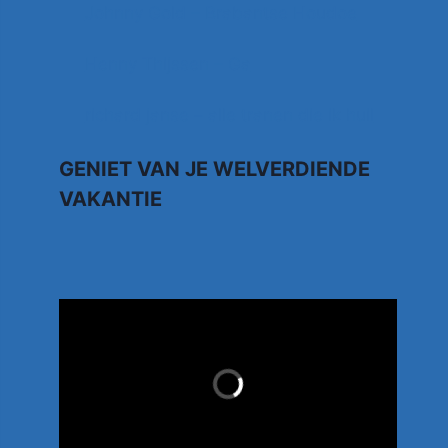
Johnny Gold – Brabantse Houdoe
Henny Thijssen – Ga
richard janse – alle tranen die ik huil
GENIET VAN JE WELVERDIENDE
VAKANTIE
TUI.NL
LAST MINUTES