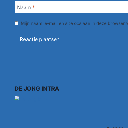
Naam
*
Mijn naam, e-mail en site opslaan in deze browser 
DE JONG INTRA