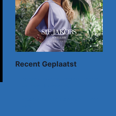
Recent Geplaatst
Anthony Fokkema Songtekst Zeg me
wat moet ik zonder jou
Kruipend door de supermarkt… Rene
Karst