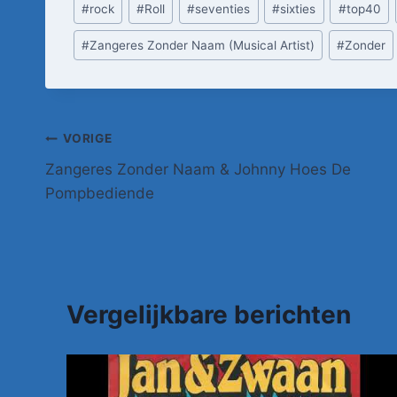
#
rock
#
Roll
#
seventies
#
sixties
#
top40
#
Zangeres Zonder Naam (Musical Artist)
#
Zonder
Bericht
VORIGE
Zangeres Zonder Naam & Johnny Hoes De
navigatie
Pompbediende
Vergelijkbare berichten