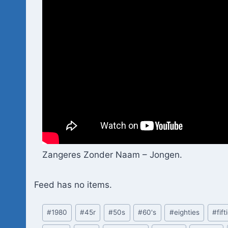
Zangeres Zonder Naam – Jongen.
Feed has no items.
Bericht
#
1980
#
45r
#
50s
#
60's
#
eighties
#
fift
tags: