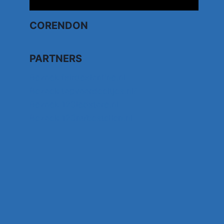
CORENDON
PARTNERS
Bezoek fairdealonline.nl
Bezoek topvoordeeltjes.nl/
Bezoek 123ledstore.nl
Bezoek 123nubestellen.nl