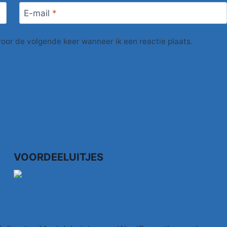
E-mail
*
voor de volgende keer wanneer ik een reactie plaats.
VOORDEELUITJES