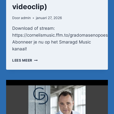
videoclip)
Door
admin
januari 27, 2026
Download of stream:
https://cornelismusic.ffm.to/gradomasenopoes
Abonneer je nu op het Smaragd Music
kanaal!
GRAD
LEES MEER
DAMEN
–
OMA'S
&
OPOE'S
(OFFICIËLE
VIDEOCLIP)