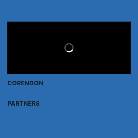
TUI.NL
LAST MINUTES
CORENDON
PARTNERS
Bezoek fairdealonline.nl
Bezoek topvoordeeltjes.nl/
Bezoek 123ledstore.nl