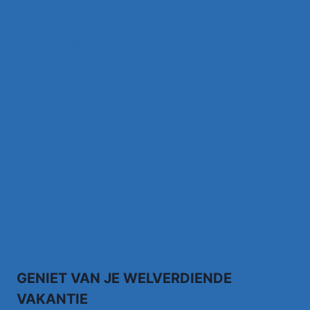
Kom Niet Als Ik In Mijn Kist Lig – [ MG
Levenslied ]
Het Worstenlied ( officiele videoclip )
Jannes – Ieder Afscheid Kent 'N Traan
(Officiële Video)
Johnny Meijer – Aan de Amsterdamse
grachten
Johnny Meijer – Around the world, Torna a
sorrento –
GENIET VAN JE WELVERDIENDE
VAKANTIE