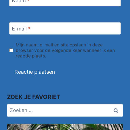
Naam
*
E-mail
*
Mijn naam, e-mail en site opslaan in deze
browser voor de volgende keer wanneer ik een
reactie plaats.
ZOEK JE FAVORIET
Zoeken
naar: