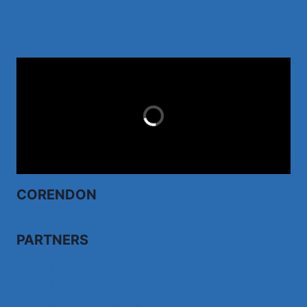
TUI.NL
LAST MINUTES
CORENDON
PARTNERS
Bezoek fairdealonline.nl
Bezoek topvoordeeltjes.nl/
Bezoek 123ledstore.nl