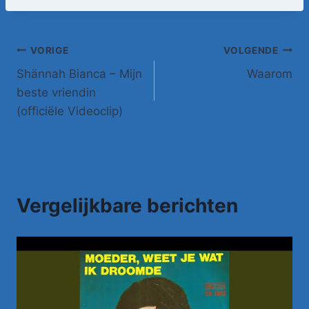
Bericht
VORIGE
VOLGENDE
Shännah Bianca – Mijn
Waarom
navigatie
beste vriendin
(officiële Videoclip)
Vergelijkbare berichten