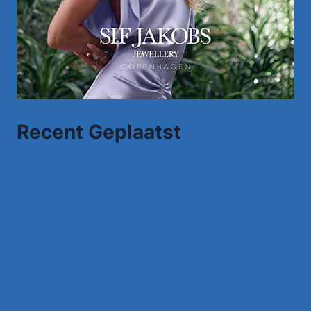
Recent Geplaatst
Johnny Meijer – Aan de Amsterdamse
grachten
Johnny Meijer – Around the world, Torna a
sorrento –
Anthony Fokkema Songtekst Zeg me wat
moet ik zonder jou