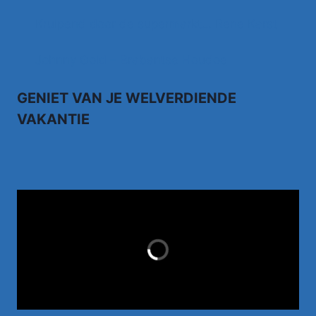
Kruipend door de supermarkt… Rene Karst
Johnny Gold – Brabantse Houdoe
GENIET VAN JE WELVERDIENDE
VAKANTIE
TUI.NL
LAST MINUTES