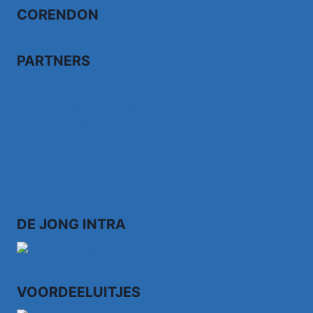
CORENDON
PARTNERS
Bezoek fairdealonline.nl
Bezoek topvoordeeltjes.nl/
Bezoek 123ledstore.nl
Bezoek 123nubestellen.nl
DE JONG INTRA
VOORDEELUITJES