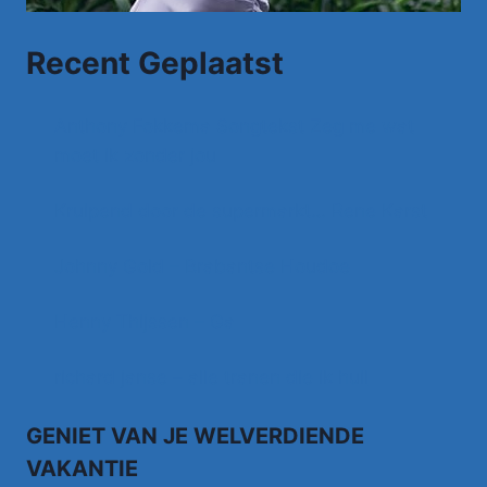
Recent Geplaatst
Anthony Fokkema Songtekst Zeg me wat
moet ik zonder jou
Kruipend door de supermarkt… Rene Karst
Johnny Gold – Brabantse Houdoe
Henny Thijssen – Ga
richard janse – alle tranen die ik huil
GENIET VAN JE WELVERDIENDE
VAKANTIE