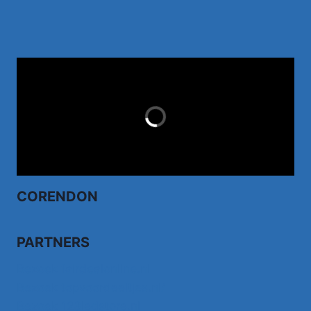
TUI.NL
LAST MINUTES
CORENDON
PARTNERS
Bezoek fairdealonline.nl
Bezoek topvoordeeltjes.nl/
Bezoek 123ledstore.nl