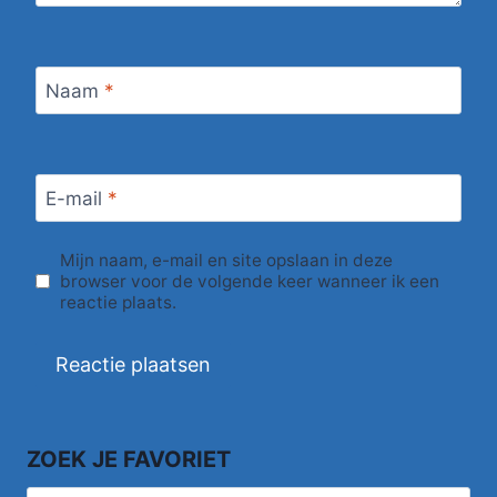
Naam
*
E-mail
*
Mijn naam, e-mail en site opslaan in deze
browser voor de volgende keer wanneer ik een
reactie plaats.
ZOEK JE FAVORIET