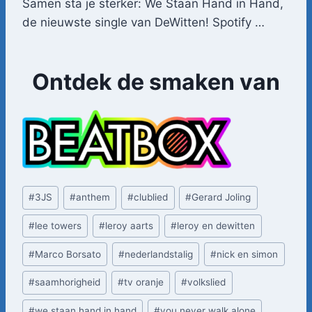
Samen sta je sterker: We Staan Hand in Hand,
de nieuwste single van DeWitten! Spotify …
Ontdek de smaken van
Bericht
#
3JS
#
anthem
#
clublied
#
Gerard Joling
tags:
#
lee towers
#
leroy aarts
#
leroy en dewitten
#
Marco Borsato
#
nederlandstalig
#
nick en simon
#
saamhorigheid
#
tv oranje
#
volkslied
#
we staan hand in hand
#
you never walk alone