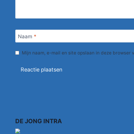
Naam
*
Mijn naam, e-mail en site opslaan in deze browser 
DE JONG INTRA