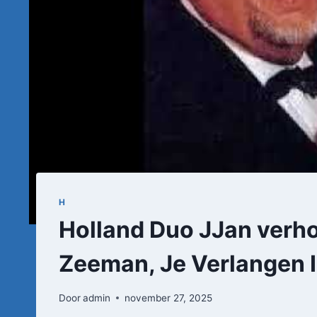
H
Holland Duo JJan verh
Zeeman, Je Verlangen I
Door
admin
november 27, 2025