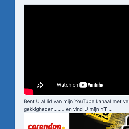
Bent U al lid van mijn YouTube kanaal met ve
gekkigheden…….. en vind U mijn YT …