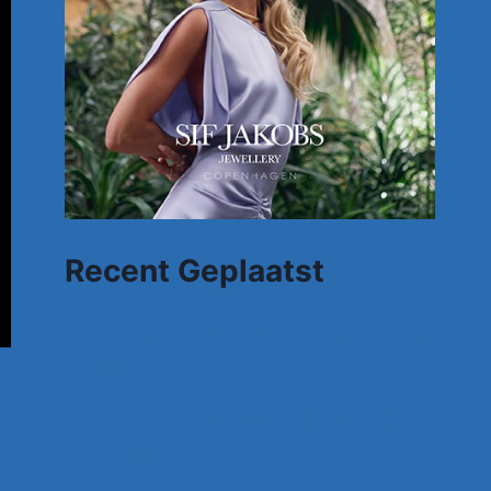
Recent Geplaatst
Johnny Meijer – Aan de Amsterdamse
grachten
Johnny Meijer – Around the world,
Torna a sorrento –