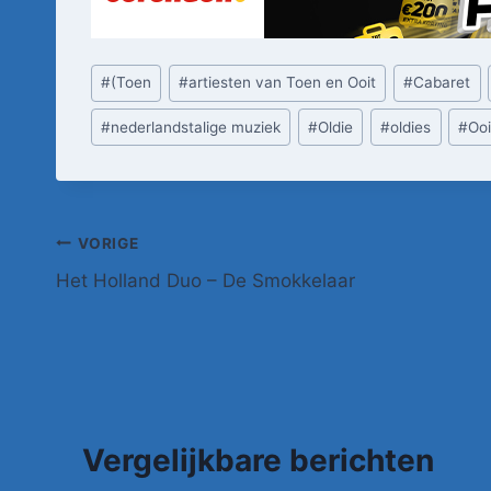
Bericht
#
(Toen
#
artiesten van Toen en Ooit
#
Cabaret
tags:
#
nederlandstalige muziek
#
Oldie
#
oldies
#
Ooi
Bericht
VORIGE
Het Holland Duo – De Smokkelaar
navigatie
Vergelijkbare berichten