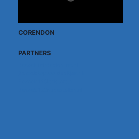
CORENDON
PARTNERS
Bezoek fairdealonline.nl
Bezoek topvoordeeltjes.nl/
Bezoek 123ledstore.nl
Bezoek 123nubestellen.nl