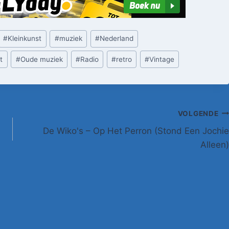
#
Kleinkunst
#
muziek
#
Nederland
t
#
Oude muziek
#
Radio
#
retro
#
Vintage
VOLGENDE
De Wiko's – Op Het Perron (Stond Een Jochie
Alleen)