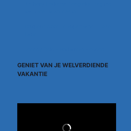
Anthony Fokkema Songtekst Zeg me
wat moet ik zonder jou
Kruipend door de supermarkt… Rene
Karst
Johnny Gold – Brabantse Houdoe
GENIET VAN JE WELVERDIENDE
VAKANTIE
TUI.NL
LAST MINUTES