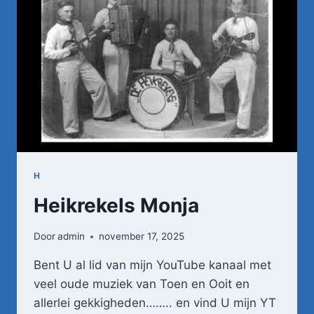
ZEEMAN,
JE
VERLANGEN
IS
DE
ZEE
H
Heikrekels Monja
Door
admin
november 17, 2025
Bent U al lid van mijn YouTube kanaal met
veel oude muziek van Toen en Ooit en
allerlei gekkigheden…….. en vind U mijn YT