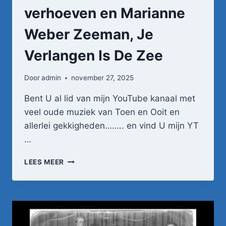
verhoeven en Marianne
Weber Zeeman, Je
Verlangen Is De Zee
Door
admin
november 27, 2025
Bent U al lid van mijn YouTube kanaal met
veel oude muziek van Toen en Ooit en
allerlei gekkigheden…….. en vind U mijn YT
…
HOLLAND
LEES MEER
DUO
JJAN
VERHOEVEN
EN
MARIANNE
WEBER