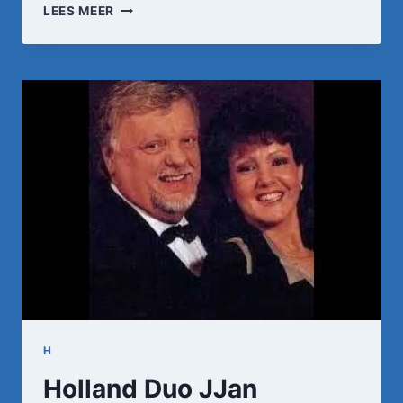
FOUR
LEES MEER
TAK
DOOR
JOU
BEN
IK
EENZAAM
H
Holland Duo JJan