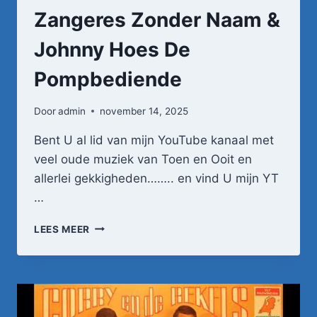
Zangeres Zonder Naam &
Johnny Hoes De
Pompbediende
Door
admin
november 14, 2025
Bent U al lid van mijn YouTube kanaal met
veel oude muziek van Toen en Ooit en
allerlei gekkigheden…….. en vind U mijn YT
…
ZANGERES
LEES MEER
ZONDER
NAAM
&
JOHNNY
HOES
DE