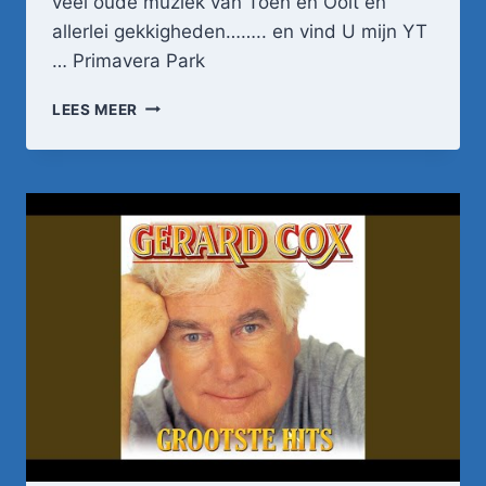
veel oude muziek van Toen en Ooit en
allerlei gekkigheden…….. en vind U mijn YT
… Primavera Park
CORRY
LEES MEER
&
DE
REKELS
MUCHO
D’AMORE