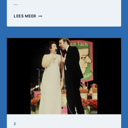
…
HEIKREKELS
LEES MEER
MONJA
Z