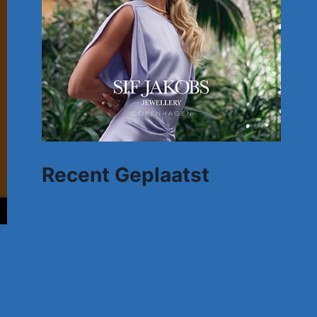
Recent Geplaatst
Jannes – Ieder Afscheid Kent 'N Traan
(Officiële Video)
Johnny Meijer – Aan de Amsterdamse
grachten