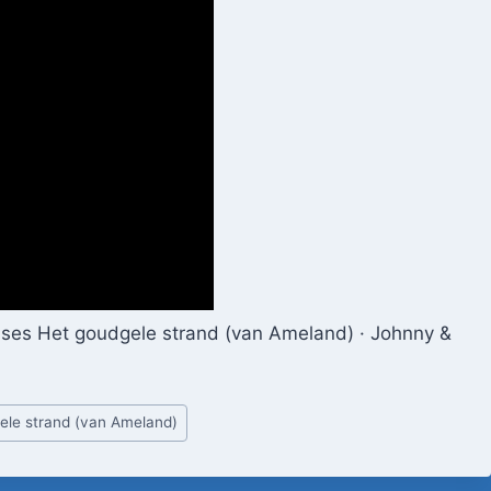
ises Het goudgele strand (van Ameland) · Johnny &
gele strand (van Ameland)