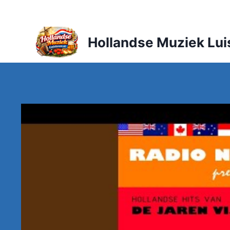
Doorgaan
naar
inhoud
Hollandse Muziek Lui