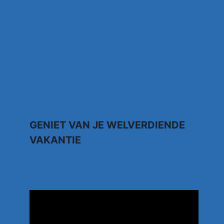
Johnny Meijer – Around the world,
Torna a sorrento –
Anthony Fokkema Songtekst Zeg me
wat moet ik zonder jou
Kruipend door de supermarkt… Rene
Karst
GENIET VAN JE WELVERDIENDE
VAKANTIE
TUI.NL