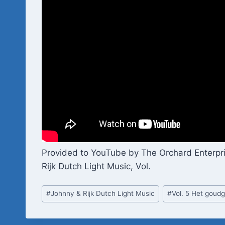
Provided to YouTube by The Orchard Enterpr
Rijk Dutch Light Music, Vol.
Bericht
#
Johnny & Rijk Dutch Light Music
#
Vol. 5 Het goud
tags: