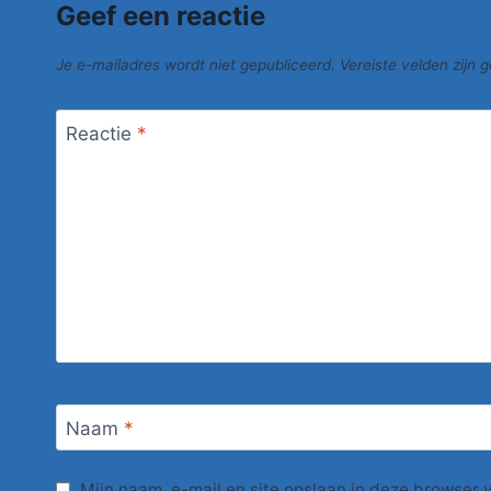
Geef een reactie
Je e-mailadres wordt niet gepubliceerd.
Vereiste velden zijn
Reactie
*
Naam
*
Mijn naam, e-mail en site opslaan in deze browser 