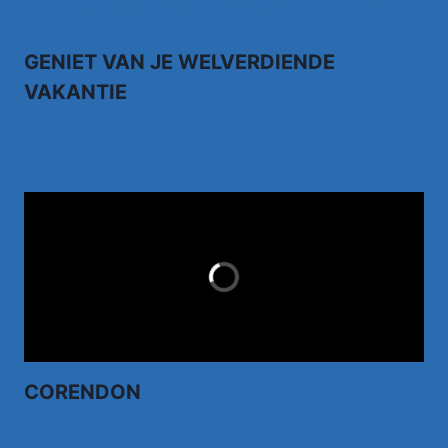
Kruipend door de supermarkt… Rene Karst
GENIET VAN JE WELVERDIENDE
VAKANTIE
TUI.NL
LAST MINUTES
CORENDON