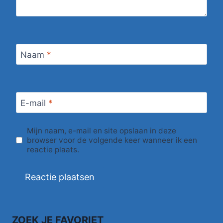
Naam
*
E-mail
*
Mijn naam, e-mail en site opslaan in deze
browser voor de volgende keer wanneer ik een
reactie plaats.
ZOEK JE FAVORIET