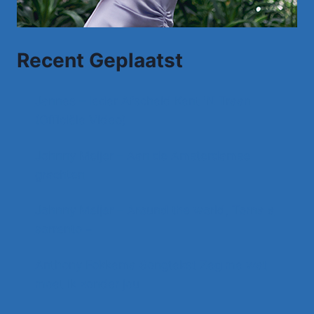
Recent Geplaatst
Jannes – Ieder Afscheid Kent 'N Traan
(Officiële Video)
Johnny Meijer – Aan de Amsterdamse
grachten
Johnny Meijer – Around the world, Torna a
sorrento –
Anthony Fokkema Songtekst Zeg me wat
moet ik zonder jou