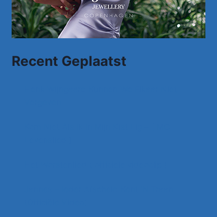
Recent Geplaatst
Henk Wijngaard Kunnen We Elkaar Niet
Vergeven
Kom Niet Als Ik In Mijn Kist Lig – [ MG
Levenslied ]
Het Worstenlied ( officiele videoclip )
Jannes – Ieder Afscheid Kent 'N Traan
(Officiële Video)