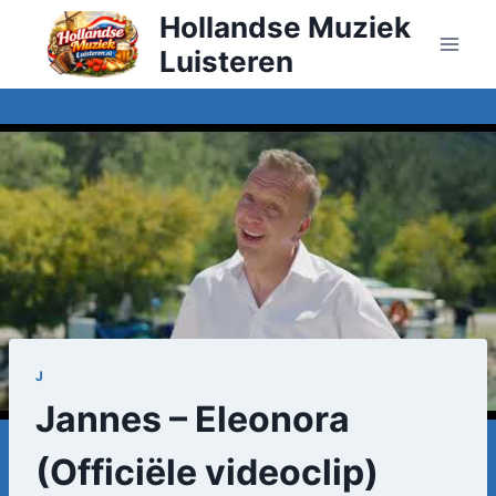
Doorgaan
Hollandse Muziek
naar
Luisteren
inhoud
J
Jannes – Eleonora
(Officiële videoclip)