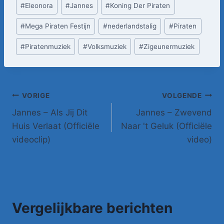
Bericht
#
Eleonora
#
Jannes
#
Koning Der Piraten
tags:
#
Mega Piraten Festijn
#
nederlandstalig
#
Piraten
#
Piratenmuziek
#
Volksmuziek
#
Zigeunermuziek
Bericht
VORIGE
VOLGENDE
Jannes – Als Jij Dit
Jannes – Zwevend
navigatie
Huis Verlaat (Officiële
Naar 't Geluk (Officiële
videoclip)
video)
Vergelijkbare berichten