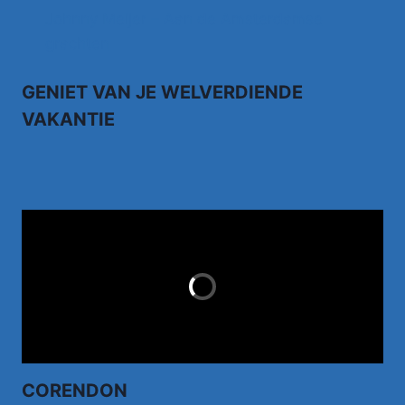
Johnny Meijer – Aan de Amsterdamse
grachten
GENIET VAN JE WELVERDIENDE
VAKANTIE
TUI.NL
LAST MINUTES
CORENDON