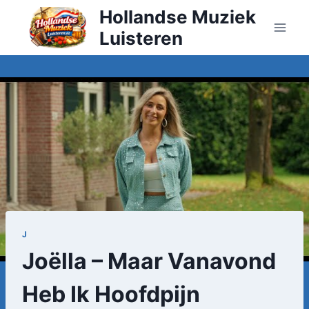
Doorgaan
Hollandse Muziek
naar
Luisteren
inhoud
J
Joëlla – Maar Vanavond
Heb Ik Hoofdpijn