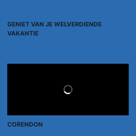
richard janse – alle tranen die ik huil
GENIET VAN JE WELVERDIENDE
VAKANTIE
TUI.NL
LAST MINUTES
CORENDON