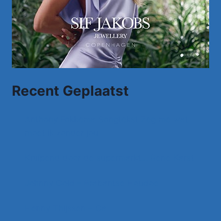
Recent Geplaatst
Anthony Fokkema Songtekst Zeg me wat
moet ik zonder jou
Kruipend door de supermarkt… Rene Karst
Johnny Gold – Brabantse Houdoe
Henny Thijssen – Ga