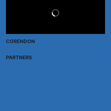
LAST MINUTES
CORENDON
PARTNERS
Bezoek fairdealonline.nl
Bezoek topvoordeeltjes.nl/
Bezoek 123ledstore.nl
Bezoek 123nubestellen.nl