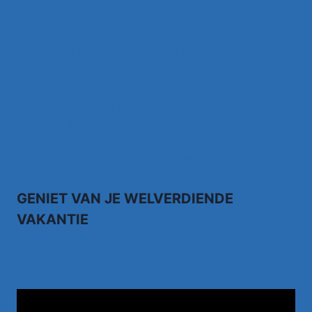
grachten
Johnny Meijer – Around the world, Torna a
sorrento –
Anthony Fokkema Songtekst Zeg me wat
moet ik zonder jou
Kruipend door de supermarkt… Rene Karst
GENIET VAN JE WELVERDIENDE
VAKANTIE
TUI.NL