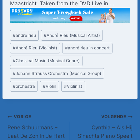
Maastricht. Taken from the DVD Live in …
Bericht
#
andre rieu
#
André Rieu (Musical Artist)
tags:
#
André Rieu (Violinist)
#
andré rieu in concert
#
Classical Music (Musical Genre)
#
Johann Strauss Orchestra (Musical Group)
#
orchestra
#
Violin
#
Violinist
Bericht
VORIGE
VOLGENDE
Rene Schuurmans –
Cynthia – Als Hij
navigatie
Laat De Zon In Je Hart
S'nachts Piano Speelt