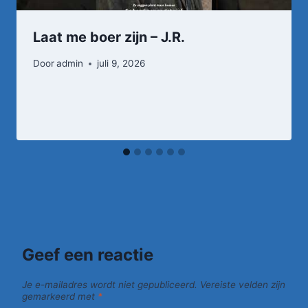
Laat me boer zijn – J.R.
Door
admin
juli 9, 2026
Geef een reactie
Je e-mailadres wordt niet gepubliceerd.
Vereiste velden zijn
gemarkeerd met
*