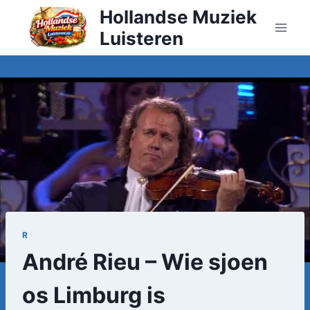
Doorgaan
Hollandse Muziek
naar
Luisteren
inhoud
R
André Rieu – Wie sjoen
os Limburg is