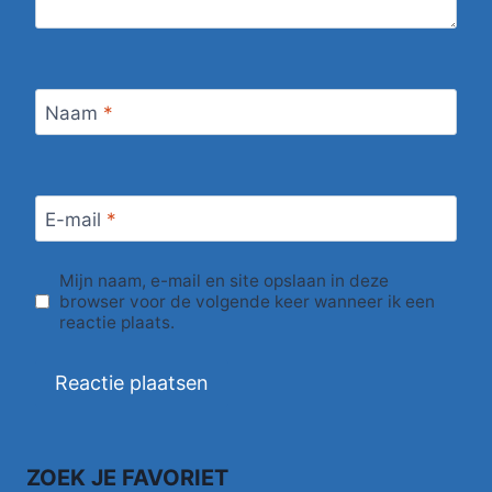
Naam
*
E-mail
*
Mijn naam, e-mail en site opslaan in deze
browser voor de volgende keer wanneer ik een
reactie plaats.
ZOEK JE FAVORIET