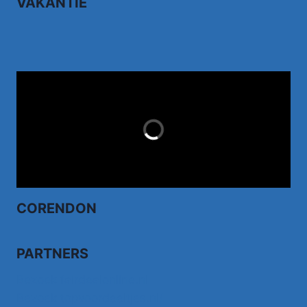
VAKANTIE
TUI.NL
LAST MINUTES
CORENDON
PARTNERS
Bezoek fairdealonline.nl
Bezoek topvoordeeltjes.nl/