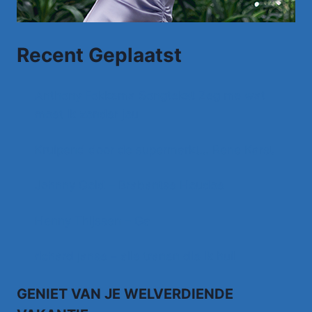
Recent Geplaatst
Anthony Fokkema Songtekst Zeg me wat
moet ik zonder jou
Kruipend door de supermarkt… Rene Karst
Johnny Gold – Brabantse Houdoe
Henny Thijssen – Ga
richard janse – alle tranen die ik huil
GENIET VAN JE WELVERDIENDE