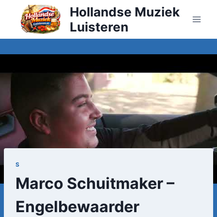
Doorgaan
Hollandse Muziek
naar
Luisteren
inhoud
S
Marco Schuitmaker –
Engelbewaarder