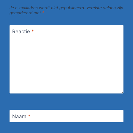
Je e-mailadres wordt niet gepubliceerd.
Vereiste velden zijn
gemarkeerd met
*
Reactie
*
Naam
*