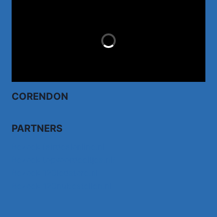
TUI.NL
LAST MINUTES
CORENDON
PARTNERS
Bezoek fairdealonline.nl
Bezoek topvoordeeltjes.nl/
Bezoek 123ledstore.nl
Bezoek 123nubestellen.nl