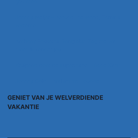
grachten
Johnny Meijer – Around the world, Torna a
sorrento –
Anthony Fokkema Songtekst Zeg me wat
moet ik zonder jou
Kruipend door de supermarkt… Rene Karst
Johnny Gold – Brabantse Houdoe
GENIET VAN JE WELVERDIENDE
VAKANTIE