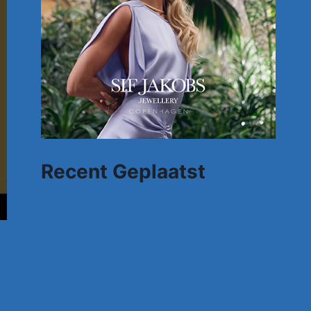
Recent Geplaatst
Johnny Meijer – Aan de Amsterdamse
grachten
Johnny Meijer – Around the world,
Torna a sorrento –