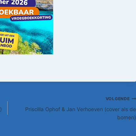
VOLGENDE
)
Priscilla Ophof & Jan Verhoeven (cover als de
bomen)