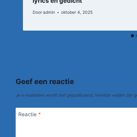
lyrics en gedicht
Door
admin
oktober 4, 2025
Geef een reactie
Je e-mailadres wordt niet gepubliceerd.
Vereiste velden zijn
Reactie
*