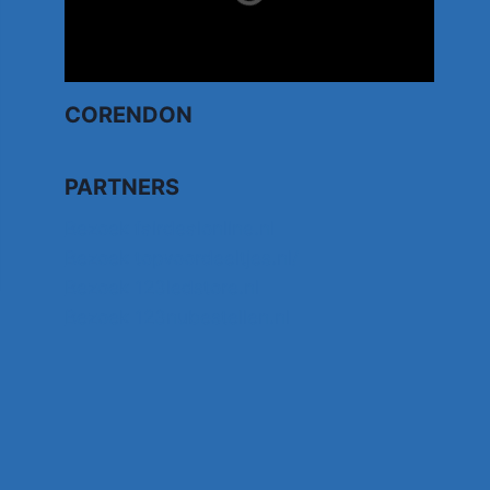
CORENDON
PARTNERS
Bezoek fairdealonline.nl
Bezoek topvoordeeltjes.nl/
Bezoek 123ledstore.nl
Bezoek 123nubestellen.nl