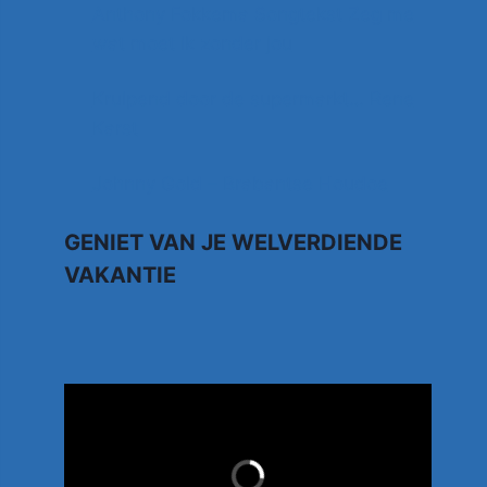
Anthony Fokkema Songtekst Zeg me
wat moet ik zonder jou
Kruipend door de supermarkt… Rene
Karst
Johnny Gold – Brabantse Houdoe
GENIET VAN JE WELVERDIENDE
VAKANTIE
TUI.NL
LAST MINUTES