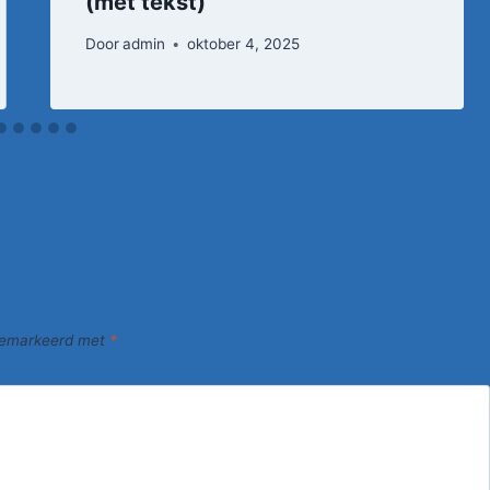
(met tekst)
Door
admin
oktober 4, 2025
 gemarkeerd met
*