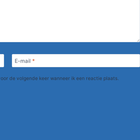
E-mail
*
voor de volgende keer wanneer ik een reactie plaats.