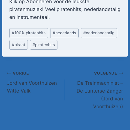
Klik op Abonneren voor de leukste
piratenmuziek! Veel piratenhits, nederlandstalig
en instrumentaal.
Bericht
#
100% piratenhits
#
nederlands
#
nederlandstalig
tags:
#
piraat
#
piratenhits
Bericht
VORIGE
VOLGENDE
Jord van Voorthuizen
De Treinmachinist –
navigatie
Witte Valk
De Lunterse Zanger
(Jord van
Voorthuizen)