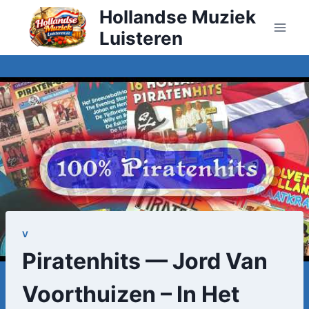
Doorgaan
Hollandse Muziek
naar
Luisteren
inhoud
V
Piratenhits — Jord Van
Voorthuizen – In Het