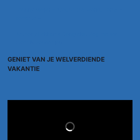
Johnny Meijer – Around the world, Torna a
sorrento –
Anthony Fokkema Songtekst Zeg me wat
moet ik zonder jou
GENIET VAN JE WELVERDIENDE
VAKANTIE
TUI.NL
LAST MINUTES