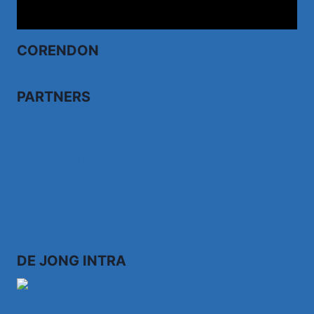
CORENDON
PARTNERS
Bezoek fairdealonline.nl
Bezoek topvoordeeltjes.nl/
Bezoek 123ledstore.nl
Bezoek 123nubestellen.nl
DE JONG INTRA