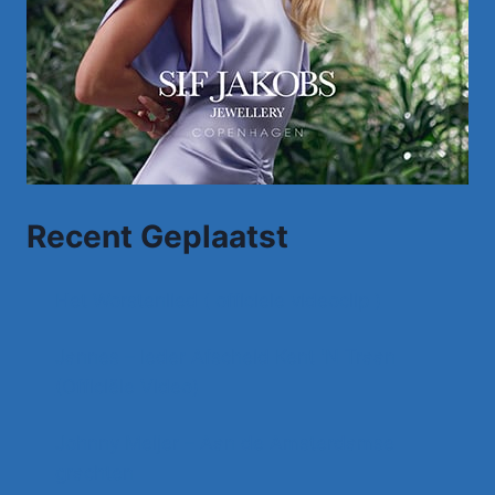
Recent Geplaatst
Het Worstenlied ( officiele videoclip )
Jannes – Ieder Afscheid Kent 'N Traan
(Officiële Video)
Johnny Meijer – Aan de Amsterdamse
grachten